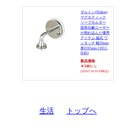
ダルトン(Dulton)
マグネティック
ソープホルダー
固形石鹸ユーザー
が惚れ込んだ優秀
アイテム 磁石 ワ
ンタッチ 幅50mm
奥行65mm CH12-
H463
新品価格
￥540
から
(2024/1/18 05:43時点)
生活
トップへ